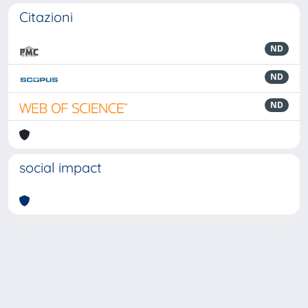
Citazioni
ND
ND
ND
social impact