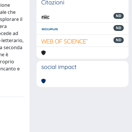
Citazioni
zione
cale che
ND
plorare il
tera
ND
rocede ad
letterario,
ND
lla seconda
he è
proprio
social impact
 incanto e