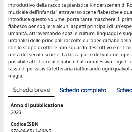
introduttivo della raccolta pianistica Kinderszenen di 
musicale dell’infanzia” attraverso scene fiabesche e qua
introduce questo volume, porta tante maschere. Il primo
fiabesco per cogliere alcuni aspetti principali di un'espe
umanità, attraversando spazi e culture, linguaggi e sug
un’analisi delle principali raccolte europee di fiabe del
con lo scopo di offrire uno sguardo descrittivo e critic
metà del secolo scorso. La terza parte del volume, ope
possibile attribuire alle fiabe ed al complessivo registro 
tasso di pervasività letteraria riaffiorando ogni qualvol
magia.
Scheda breve
Scheda completa
Sched
Anno di pubblicazione
2023
Codice ISBN
978-88-6512-898-5