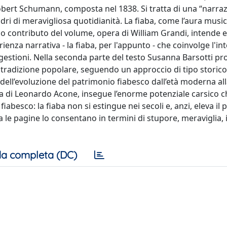
Robert Schumann, composta nel 1838. Si tratta di una “narra
dri di meravigliosa quotidianità. La fiaba, come l’aura musi
 contributo del volume, opera di William Grandi, intende es
rienza narrativa - la fiaba, per l'appunto - che coinvolge l'in
gestioni. Nella seconda parte del testo Susanna Barsotti p
la tradizione popolare, seguendo un approccio di tipo storico-
o dell’evoluzione del patrimonio fiabesco dall’età moderna a
ra di Leonardo Acone, insegue l’enorme potenziale carsico c
fiabesco: la fiaba non si estingue nei secoli e, anzi, eleva il 
ta le pagine lo consentano in termini di stupore, meraviglia,
a completa (DC)