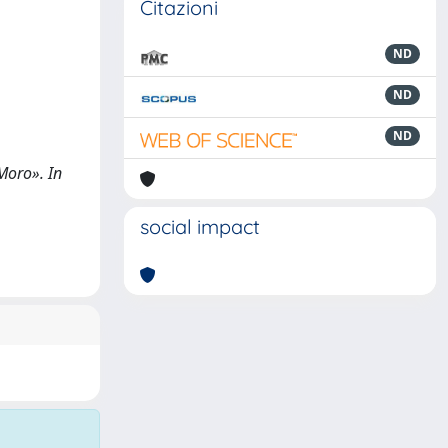
Citazioni
ND
ND
ND
 Moro». In
social impact