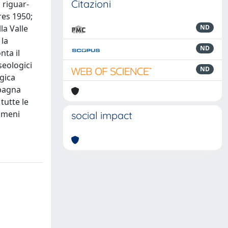
Citazioni
 riguar-
res 1950;
la Valle
ND
 la
ND
nta il
seologici
ND
gica
Spagna
tutte le
omeni
social impact