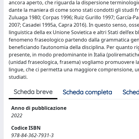
ancora aperto, che riguarda la dispersione terminologi
dante la maniera di come sono stati condotti gli studi 
Zuluaga 1980; Corpas 1996; Ruiz Gurillo 1997; García-Pa
2007; Casadei 1995a, Capra 2016). In questo senso, osse
linguistica della ex Unione Sovietica e altri Stati dell’ex
fenomeno fraseologico partendo dalla grammatica genera
beneficiando l’autonomia della disciplina. Per quanto r
presente, in modo predominante in Italia (polirematich
(unidad fraseologica, frasema) vogliamo promuovere la s
lingue, che ci permetta una maggiore comprensione, un
studiati.
Scheda breve
Scheda completa
Sched
Anno di pubblicazione
2022
Codice ISBN
978-84-362-7931-3