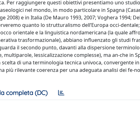
ca. Per raggiungere questi obiettivi presentiamo uno studio
fraseologici nel mondo, in modo particolare in Spagna (Casa
ge 2008) e in Italia (De Mauro 1993, 2007; Voghera 1994; Del
rveremo quanto lo strutturalismo dell’Europa occi-dentale;
 blocco orientale e la linguistica nordamericana (la quale affro
tiva trasformazionale), abbiano influenzato gli studi fra
iguarda il secondo punto, davanti alla dispersione terminolo
e, multiparole, lessicalizzazione complesse), ma an-che in 
celta di una terminologia tecnica univoca, convergente in 
a più rilevante coerenza per una adeguata analisi dei fe-n
a completa (DC)