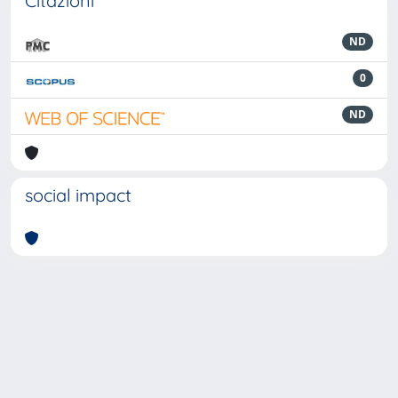
Citazioni
ND
0
ND
social impact
Powered by
IRIS
-
about IRIS
-