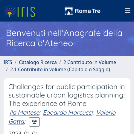
Benvenuti nell'Anagrafe della
Ricerca d'Ateneo
IRIS
Catalogo Ricerca
2 Contributo in Volume
2.1 Contributo in volume (Capitolo o Saggio)
Challenges for public participation in
sustainable urban logistics planning:
The experience of Rome
Ila Maltese
;
Edoardo Marcucci
;
Valerio
Gatta
;
2023-01-01