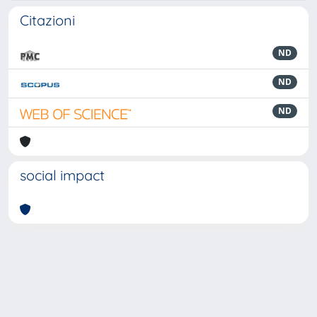
Citazioni
ND
ND
ND
social impact