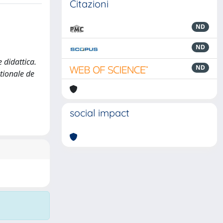
Citazioni
ND
ND
e didattica.
ND
ationale de
social impact