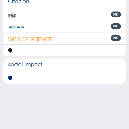
Citazioni
ND
ND
ND
social impact
Powered by
IRIS
-
about IRIS
-