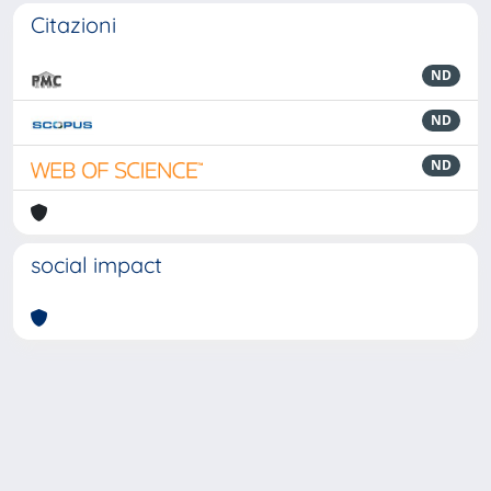
Citazioni
ND
ND
ND
social impact