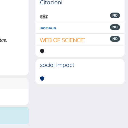
Citazioni
ND
ND
ND
tae.
social impact