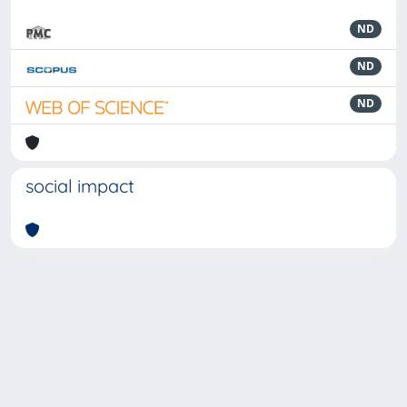
ND
ND
ND
social impact
Powered by
IRIS
-
about IRIS
-
Utilizzo dei cookie
-
Privacy
Copyright © 2026