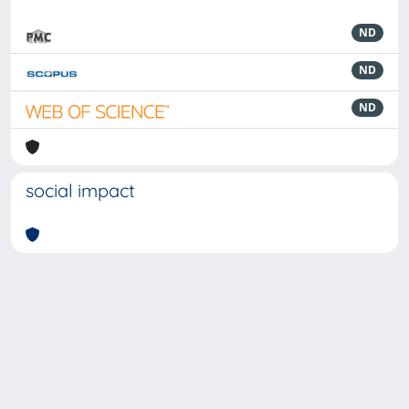
ND
ND
ND
social impact
Powered by
IRIS
-
about IRIS
-
Utilizzo dei cookie
-
Privacy
Copyright © 2026