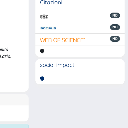
Citazioni
ND
ND
ND
ilità
Lazio.
social impact