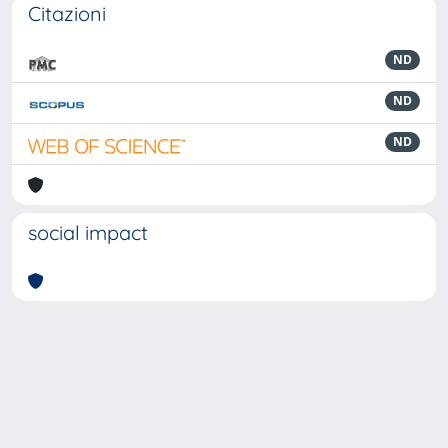
Citazioni
ND
ND
ND
social impact
Powered by
IRIS
-
about IRIS
-