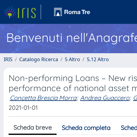
Benvenuti nell'Anagraf
IRIS
Catalogo Ricerca
5 Altro
5.12 Altro
Non-performing Loans – New risk
performance of national asse
Concetta Brescia Morra
;
Andrea Guaccero
;
G
2021-01-01
Scheda breve
Scheda completa
Sched