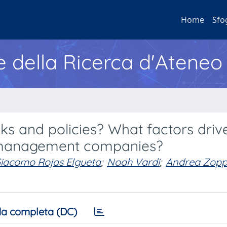
Home
Sfo
e della Ricerca d'Ateneo
s and policies? What factors driv
t management companies?
iacomo Rojas Elgueta
;
Noah Vardi
;
Andrea Zopp
a completa (DC)