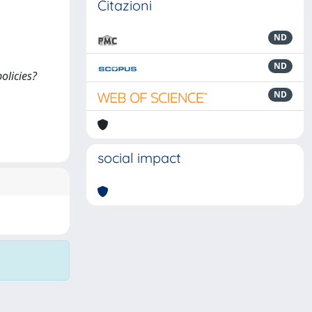
Citazioni
ND
ND
olicies?
ND
social impact