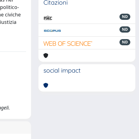
Citazioni
politico-
me civiche
ND
iustizia
ND
ND
social impact
geli.