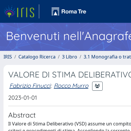
Benvenuti nell'Anagraf
IRIS
Catalogo Ricerca
3 Libro
3.1 Monografia o trat
VALORE DI STIMA DELIBERATIVO 
Fabrizio Finucci
;
Rocco Murro
2023-01-01
Abstract
Il Valore di Stima Deliberativo (VSD) assume un compito 
criteri e procedimenti di stima. Accogliendo la corrente i