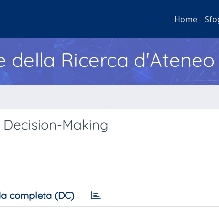
Home
Sfo
e della Ricerca d'Ateneo
 Decision-Making
a completa (DC)