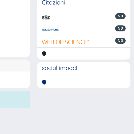
Citazioni
ND
ND
ND
social impact