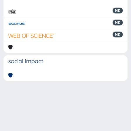
ND
ND
ND
social impact
Powered by
IRIS
-
about IRIS
-
Utilizzo dei cookie
-
Privacy
Copyright © 2026