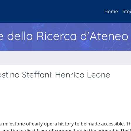
Home
Sfo
e della Ricerca d'Ateneo
tino Steffani: Henrico Leone
s a milestone of early opera history to be made accessible. T
n and the earliest layer of composition in the appendix. The f