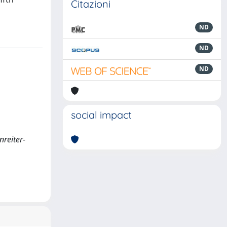
Citazioni
ND
ND
ND
social impact
nreiter-