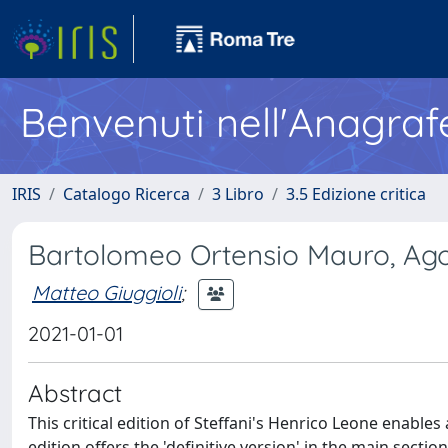
Benvenuti nell'Anagraf
IRIS
Catalogo Ricerca
3 Libro
3.5 Edizione critica
Bartolomeo Ortensio Mauro, Agos
Matteo Giuggioli
;
2021-01-01
Abstract
This critical edition of Steffani's Henrico Leone enable
edition offers the 'definitive version' in the main sectio