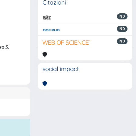
Citazioni
ND
ND
ND
eo S.
social impact