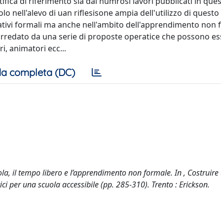
ifica di riferimento sia dai numrosi lavori pubblicati in ques
lo nell'alevo di uan riflesisone ampia dell'utilizzo di quest
ucativi formali ma anche nell'ambito dell'apprendimento non 
corredato da una serie di proposte operatice che possono e
i, animatori ecc...
a completa (DC)
uola, il tempo libero e l’apprendimento non formale. In , Costruir
tici per una scuola accessibile (pp. 285-310). Trento : Erickson.