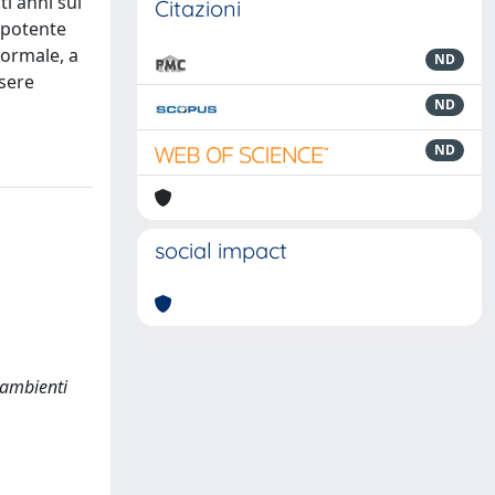
ti anni sul
Citazioni
o potente
formale, a
ND
ssere
ND
ND
social impact
e ambienti