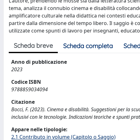
L'autore, prendendo le mosse sia dalla letteratura scient
tema, analizza il connubio cinema e disabilità collocando
amplificatore culturale nella didattica nei contesti ed
partire dalla dimensione del tempo libero. Il saggio è 
utilizzate come spunti di lavoro per insegnanti, educator
Scheda breve
Scheda completa
Sched
Anno di pubblicazione
2023
Codice ISBN
9788859034094
Citazione
Bocci, F. (2023). Cinema e disabilità. Suggestioni per la sc
inclusivi con le tecnologie. Indicazioni teoriche e spunti pra
Appare nelle tipologie:
2.1 Contributo in volume (Capitolo o Saggio)