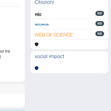
Citazioni
ND
ND
ND
sa tra
social impact
.