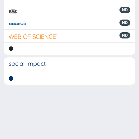
ND
ND
ND
social impact
Powered by
IRIS
-
about IRIS
-
Utilizzo dei cookie
-
Privacy
Copyright © 2026