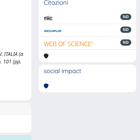
Citazioni
ND
ND
ND
. ITALIA (a
. 101 (pp.
social impact