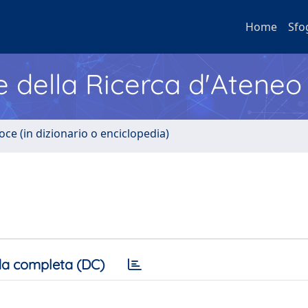
Home
Sfo
e della Ricerca d'Ateneo
oce (in dizionario o enciclopedia)
a completa (DC)