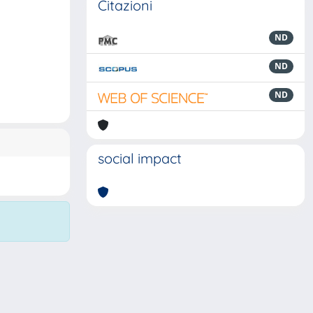
Citazioni
ND
ND
ND
social impact