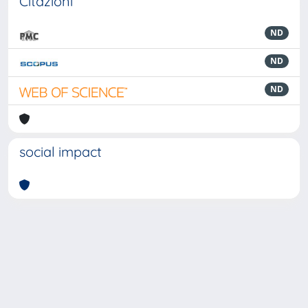
Citazioni
ND
ND
ND
social impact
Powered by
IRIS
-
about IRIS
-