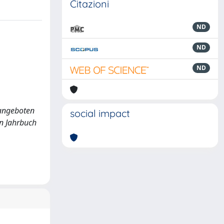
Citazioni
ND
ND
ND
eangeboten
social impact
in Jahrbuch