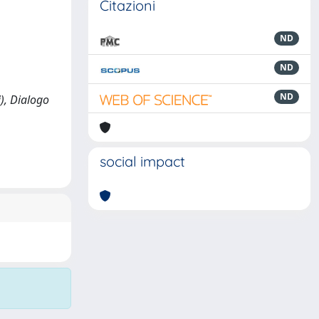
Citazioni
ND
ND
ND
i), Dialogo
social impact