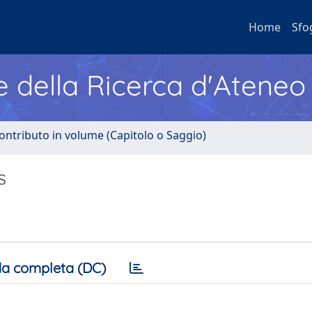
Home
Sfo
e della Ricerca d'Ateneo
ontributo in volume (Capitolo o Saggio)
s
a completa (DC)