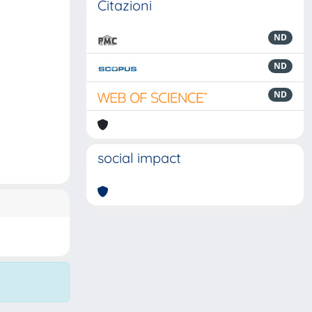
Citazioni
ND
ND
ND
social impact