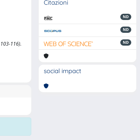
Citazioni
ND
ND
ND
. 103-116).
social impact