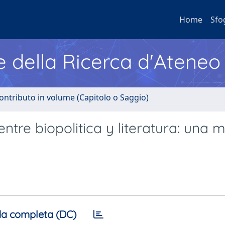
Home
Sfo
e della Ricerca d'Ateneo
ontributo in volume (Capitolo o Saggio)
ntre biopolitica y literatura: una 
a completa (DC)