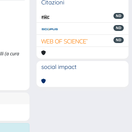
Citazioni
ND
ND
ND
li (a cura
social impact