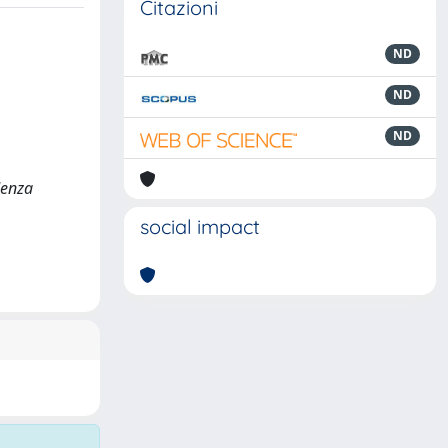
Citazioni
ND
ND
ND
denza
social impact