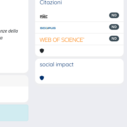
Citazioni
ND
ND
enze della
la
ND
social impact