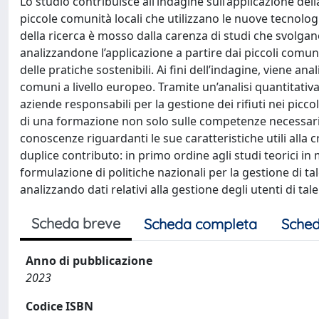
Lo studio contribuisce all’indagine sull’applicazione de
piccole comunità locali che utilizzano le nuove tecnologi
della ricerca è mosso dalla carenza di studi che svolg
analizzandone l’applicazione a partire dai piccoli comuni
delle pratiche sostenibili. Ai fini dell’indagine, viene ana
comuni a livello europeo. Tramite un’analisi quantitativ
aziende responsabili per la gestione dei rifiuti nei picco
di una formazione non solo sulle competenze necessarie
conoscenze riguardanti le sue caratteristiche utili alla cre
duplice contributo: in primo ordine agli studi teorici in m
formulazione di politiche nazionali per la gestione di t
analizzando dati relativi alla gestione degli utenti di 
Scheda breve
Scheda completa
Sched
Anno di pubblicazione
2023
Codice ISBN