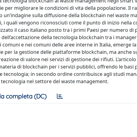
lla tecnologia blockchain al waste management negli smart v
e per migliorare le condizioni di vita della popolazione. Il r
ano un’indagine sulla diffusione della blockchain nel waste
, i quali vengono riconosciuti come il punto di inizio nella 
lizzato il caso italiano posto tra i primi Paesi per numero di p
a dell’accettazione della tecnologia blockchain tra i manager
li comuni e nei comuni delle aree interne in Italia, emerge l
 per la gestione delle piattaforme blockchain, ma anche su
azione di valore nei servizi di gestione dei rifiuti. L’articolo
ateria di blockchain per i servizi pubblici, offrendo le basi 
ale tecnologia; in secondo ordine contribuisce agli studi man
tale tecnologia nel settore del waste management.
a completa (DC)