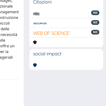
illages,
Citazioni
azionale
 management
ND
costruzione
ND
iccoli
 delle
ND
a necessità
lle
 offre un
per la
social impact
ageriali