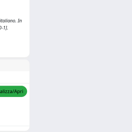
taliano. In
-1].
alizza/Apri