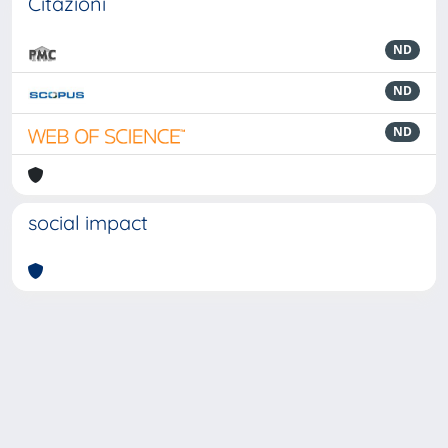
Citazioni
ND
ND
ND
social impact
Powered by
IRIS
-
about IRIS
-