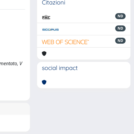
Citazioni
ND
ND
ND
mmentato, V
social impact