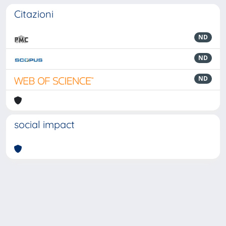
Citazioni
ND
ND
ND
social impact