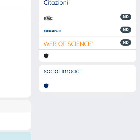
Citazioni
ND
ND
ND
social impact