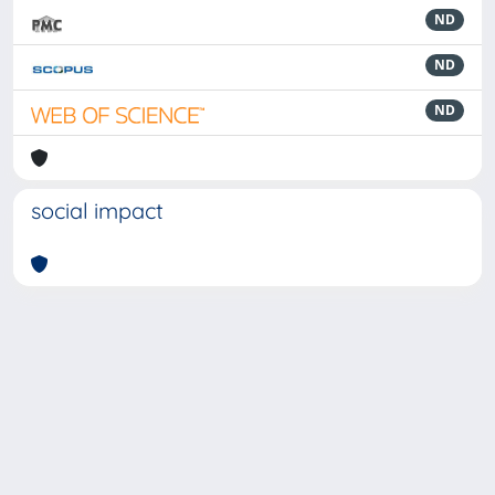
ND
ND
ND
social impact
Powered by
IRIS
-
about IRIS
-
Utilizzo dei cookie
-
Privacy
Copyright © 2026