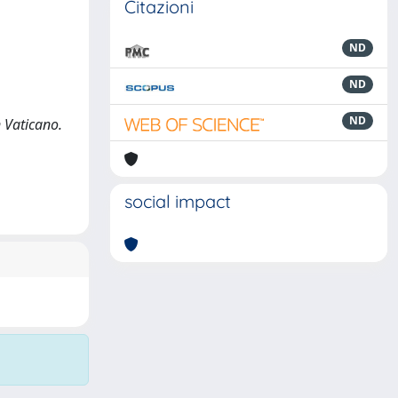
Citazioni
ND
ND
ND
n Vaticano.
social impact