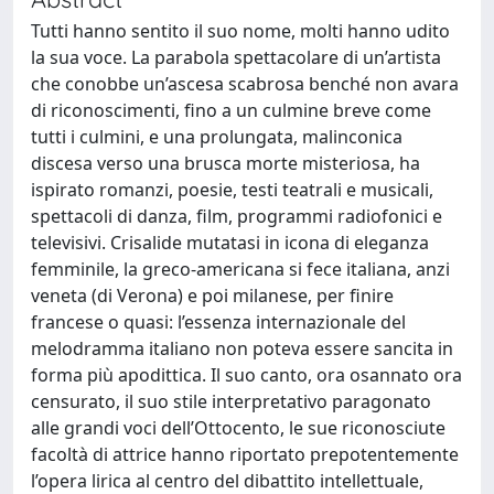
Tutti hanno sentito il suo nome, molti hanno udito
la sua voce. La parabola spettacolare di un’artista
che conobbe un’ascesa scabrosa benché non avara
di riconoscimenti, fino a un culmine breve come
tutti i culmini, e una prolungata, malinconica
discesa verso una brusca morte misteriosa, ha
ispirato romanzi, poesie, testi teatrali e musicali,
spettacoli di danza, film, programmi radiofonici e
televisivi. Crisalide mutatasi in icona di eleganza
femminile, la greco-americana si fece italiana, anzi
veneta (di Verona) e poi milanese, per finire
francese o quasi: l’essenza internazionale del
melodramma italiano non poteva essere sancita in
forma più apodittica. Il suo canto, ora osannato ora
censurato, il suo stile interpretativo paragonato
alle grandi voci dell’Ottocento, le sue riconosciute
facoltà di attrice hanno riportato prepotentemente
l’opera lirica al centro del dibattito intellettuale,