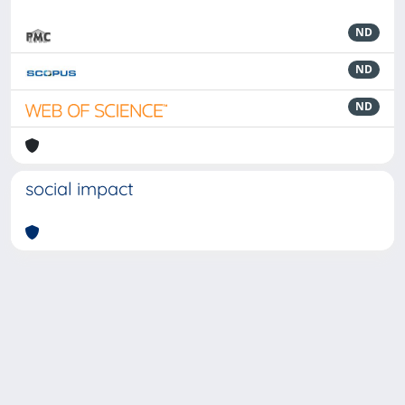
ND
ND
ND
social impact
Powered by
IRIS
-
about IRIS
-
Utilizzo dei cookie
-
Privacy
Copyright © 2026