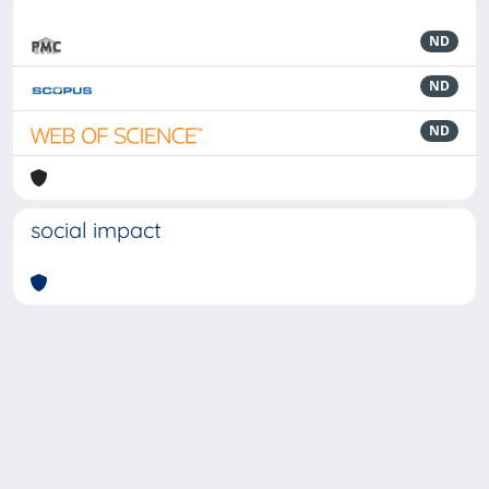
ND
ND
ND
social impact
Powered by
IRIS
-
about IRIS
-