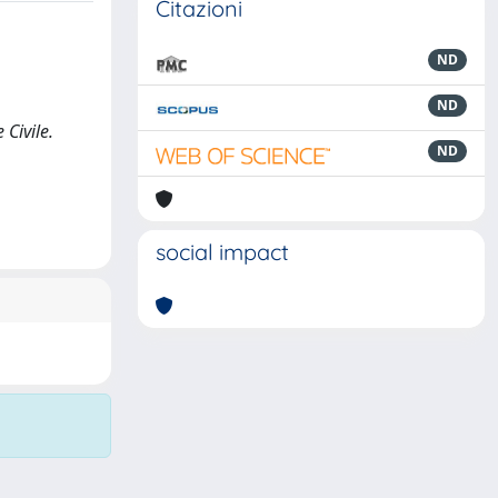
Citazioni
ND
ND
Civile.
ND
social impact