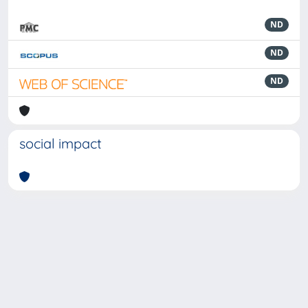
ND
ND
ND
social impact
Powered by
IRIS
-
about IRIS
-
Utilizzo dei cookie
-
Privacy
Copyright © 2026