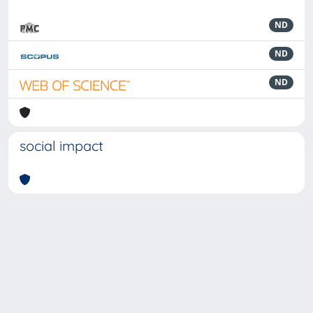
ND
ND
ND
social impact
Powered by
IRIS
-
about IRIS
-
Utilizzo dei cookie
-
Privacy
Copyright © 2026