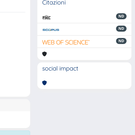
Citazioni
ND
ND
ND
social impact