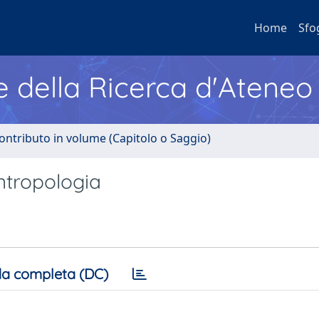
Home
Sfo
e della Ricerca d'Ateneo
ontributo in volume (Capitolo o Saggio)
ntropologia
a completa (DC)