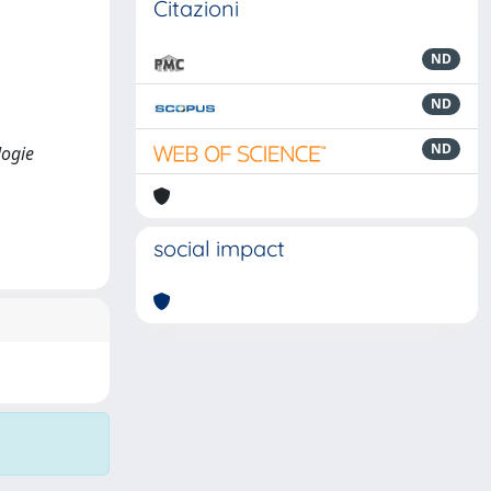
Citazioni
ND
ND
ND
logie
social impact