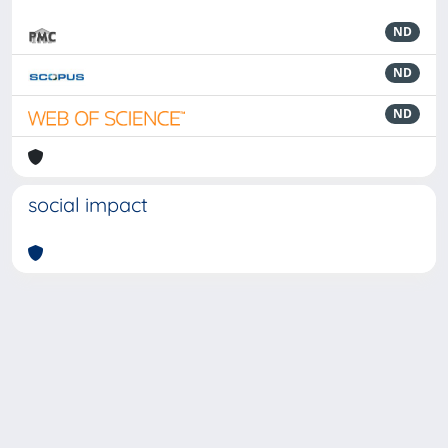
ND
ND
ND
social impact
Powered by
IRIS
-
about IRIS
-
Utilizzo dei cookie
-
Privacy
Copyright © 2026