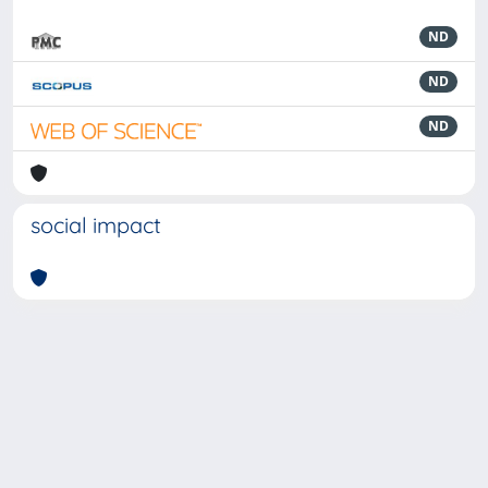
ND
ND
ND
social impact
Powered by
IRIS
-
about IRIS
-
Utilizzo dei cookie
-
Privacy
Copyright © 2026